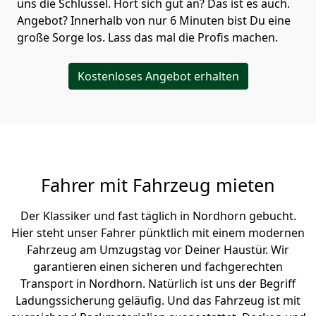
uns die Schlüssel. Hört sich gut an? Das ist es auch.
Angebot? Innerhalb von nur 6 Minuten bist Du eine
große Sorge los. Lass das mal die Profis machen.
Kostenloses Angebot erhalten
Fahrer mit Fahrzeug mieten
Der Klassiker und fast täglich in Nordhorn gebucht.
Hier steht unser Fahrer pünktlich mit einem modernen
Fahrzeug am Umzugstag vor Deiner Haustür. Wir
garantieren einen sicheren und fachgerechten
Transport in Nordhorn. Natürlich ist uns der Begriff
Ladungssicherung geläufig. Und das Fahrzeug ist mit