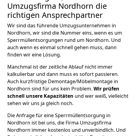
Umzugsfirma Nordhorn die
richtigen Ansprechpartner
Wir sind das führende Umzugsunternehmen in
Nordhorn, wir sind die Nummer eins, wenn es um
Sperrmüllentsorgungen rund um Nordhorn. Und
auch wenn es einmal schnell gehen muss, dann
finden wir eine Lösung.
Manchmal ist der zeitliche Ablauf nicht immer
kalkulierbar und dann muss es sofort passieren.
Auch kurzfristige Demontage/Möbelmontage in
Nordhorn sind für uns kein Problem.
Wir prüfen
schnell unsere Kapazitäten
und wer weiß, vielleicht
sehen wir uns ja gleich noch.
Die Anfrage für eine Sperrmüllentsorgung in
Nordhorn ist bei uns, die Firma Umzugsfirma
Nordhorn immer kostenlos und unverbindlich. Und