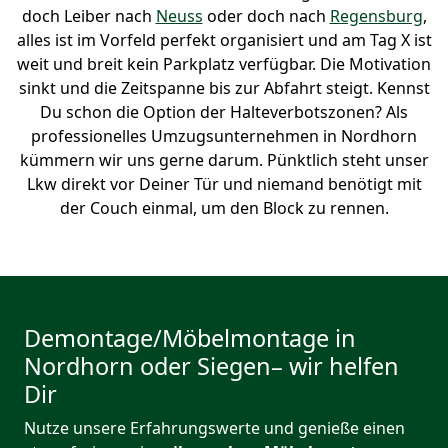
doch Leiber nach
Neuss
oder doch nach
Regensburg
,
alles ist im Vorfeld perfekt organisiert und am Tag X ist
weit und breit kein Parkplatz verfügbar. Die Motivation
sinkt und die Zeitspanne bis zur Abfahrt steigt. Kennst
Du schon die Option der Halteverbotszonen? Als
professionelles Umzugsunternehmen in Nordhorn
kümmern wir uns gerne darum. Pünktlich steht unser
Lkw direkt vor Deiner Tür und niemand benötigt mit
der Couch einmal, um den Block zu rennen.
Demontage/Möbelmontage in
Nordhorn oder Siegen– wir helfen
Dir
Nutze unsere Erfahrungswerte und genieße einen