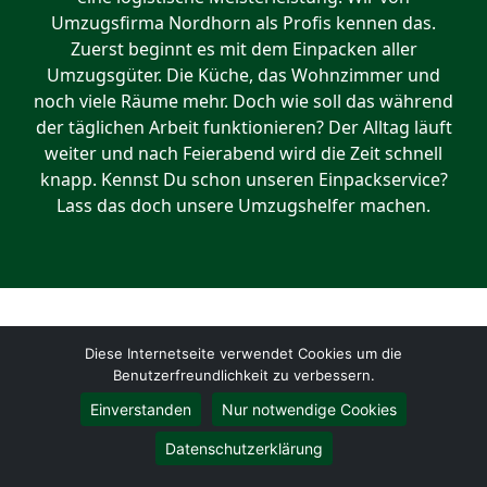
Umzugsfirma Nordhorn als Profis kennen das.
Zuerst beginnt es mit dem Einpacken aller
Umzugsgüter. Die Küche, das Wohnzimmer und
noch viele Räume mehr. Doch wie soll das während
der täglichen Arbeit funktionieren? Der Alltag läuft
weiter und nach Feierabend wird die Zeit schnell
knapp. Kennst Du schon unseren Einpackservice?
Lass das doch unsere Umzugshelfer machen.
Unser Leistungsangebot hat sich im Laufe der
Diese Internetseite verwendet Cookies um die
letzten 18 Jahre entwickelt. Unter der Bezeichnung
Benutzerfreundlichkeit zu verbessern.
Demontage/Möbelmontage in Nordhorn verstehen
Einverstanden
Nur notwendige Cookies
wir mehr, als nur Kisten schleppen. Kennst Du schon
unseren Full-Service? Hier übernehmen wir im
Datenschutzerklärung
Vorfeld die komplette Abwicklung für Dich.