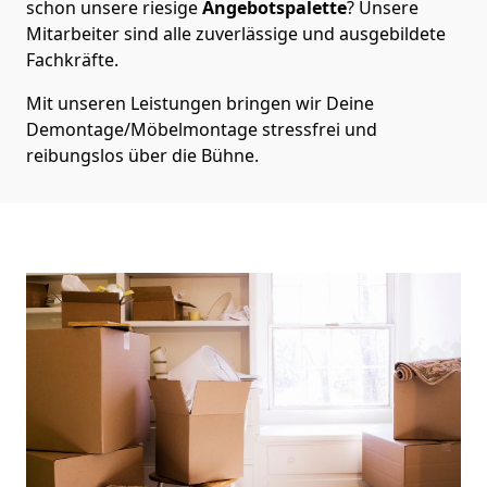
schon unsere riesige
Angebotspalette
? Unsere
Mitarbeiter sind alle zuverlässige und ausgebildete
Fachkräfte.
Mit unseren Leistungen bringen wir Deine
Demontage/Möbelmontage stressfrei und
reibungslos über die Bühne.