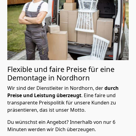
Flexible und faire Preise für eine
Demontage in Nordhorn
Wir sind der Dienstleiter in Nordhorn, der
durch
Preise und Leistung überzeugt
. Eine faire und
transparente Preispolitik für unsere Kunden zu
präsentieren, das ist unser Motto.
Du wünschst ein Angebot? Innerhalb von nur 6
Minuten werden wir Dich überzeugen.