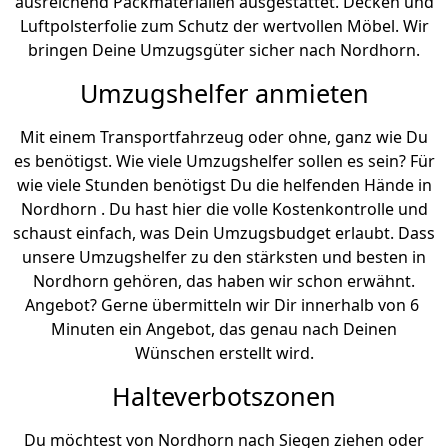
ausreichend Packmaterialien ausgestattet. Decken und
Luftpolsterfolie zum Schutz der wertvollen Möbel. Wir
bringen Deine Umzugsgüter sicher nach Nordhorn.
Umzugshelfer anmieten
Mit einem Transportfahrzeug oder ohne, ganz wie Du
es benötigst. Wie viele Umzugshelfer sollen es sein? Für
wie viele Stunden benötigst Du die helfenden Hände in
Nordhorn . Du hast hier die volle Kostenkontrolle und
schaust einfach, was Dein Umzugsbudget erlaubt. Dass
unsere Umzugshelfer zu den stärksten und besten in
Nordhorn gehören, das haben wir schon erwähnt.
Angebot? Gerne übermitteln wir Dir innerhalb von 6
Minuten ein Angebot, das genau nach Deinen
Wünschen erstellt wird.
Halteverbotszonen
Du möchtest von Nordhorn nach Siegen ziehen oder