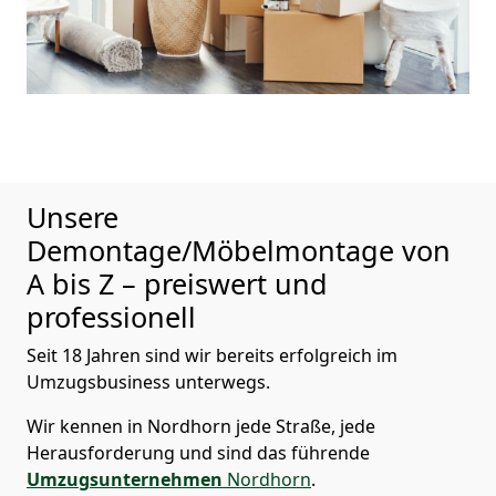
Unsere
Demontage/Möbelmontage von
A bis Z – preiswert und
professionell
Seit 18 Jahren sind wir bereits erfolgreich im
Umzugsbusiness unterwegs.
Wir kennen in Nordhorn jede Straße, jede
Herausforderung und sind das führende
Umzugsunternehmen
Nordhorn
.