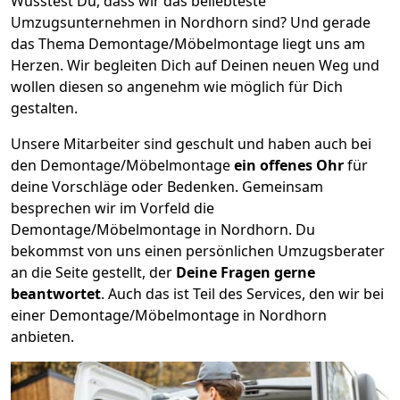
Wusstest Du, dass wir das beliebteste
Umzugsunternehmen in Nordhorn sind? Und gerade
das Thema Demontage/Möbelmontage liegt uns am
Herzen. Wir begleiten Dich auf Deinen neuen Weg und
wollen diesen so angenehm wie möglich für Dich
gestalten.
Unsere Mitarbeiter sind geschult und haben auch bei
den Demontage/Möbelmontage
ein offenes Ohr
für
deine Vorschläge oder Bedenken. Gemeinsam
besprechen wir im Vorfeld die
Demontage/Möbelmontage in Nordhorn. Du
bekommst von uns einen persönlichen Umzugsberater
an die Seite gestellt, der
Deine Fragen gerne
beantwortet
. Auch das ist Teil des Services, den wir bei
einer Demontage/Möbelmontage in Nordhorn
anbieten.