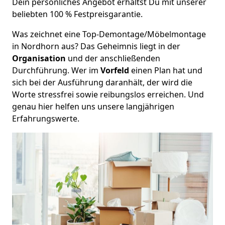
Dein persönliches Angebot erhältst Du mit unserer
beliebten 100 % Festpreisgarantie.
Was zeichnet eine Top-Demontage/Möbelmontage
in Nordhorn aus? Das Geheimnis liegt in der
Organisation
und der anschließenden
Durchführung. Wer im
Vorfeld
einen Plan hat und
sich bei der Ausführung daranhält, der wird die
Worte stressfrei sowie reibungslos erreichen. Und
genau hier helfen uns unsere langjährigen
Erfahrungswerte.