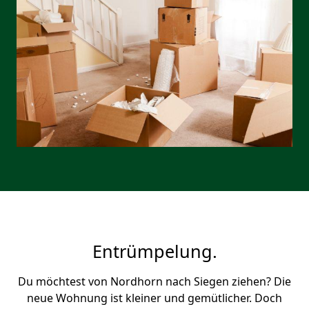
Entrümpelung.
Du möchtest von Nordhorn nach Siegen ziehen? Die
neue Wohnung ist kleiner und gemütlicher. Doch